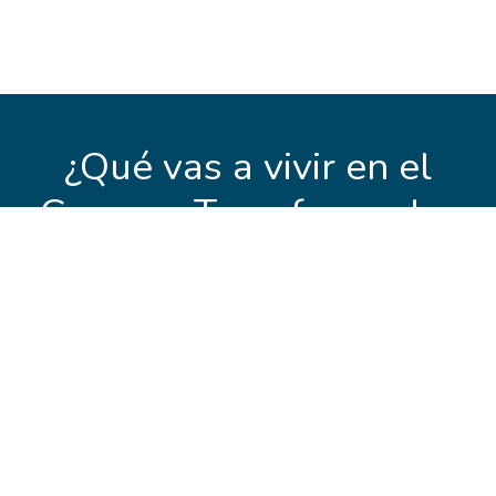
¿Qué vas a vivir en el
Campus Transformador
RU7A?
Vivirás una
aventura de 10 días
donde estudiantes de
diferentes lugares conviven, crean vínculos sólidos,
realizan
voluntariados socioambientales
, participan en
talleres creativos
, exploran la
naturaleza
y enfrentan
retos de autogestión
.