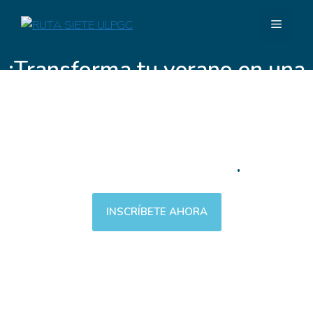
¡Transforma tu verano en una
experiencia inolvidable!
Vive 10 días de aventura,
voluntariado y crecimiento personal
en las Islas Canarias
.
INSCRÍBETE AHORA