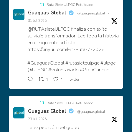
Ruta Siete ULPGC Retuiteado
Guaguas Global
@guaguasglobal
·
31 Jul 2025
@RUTAsieteULPGC
finaliza con éxito
su viaje transformador. Lee toda la historia
en el siguiente artículo:
https://tinyurl.com/Fin-Ruta-7-2025
#GuaguasGlobal
#rutasieteulpgc
#ulpgc
@ULPGC
#voluntariado
#GranCanaria
Twitter
1
1
Ruta Siete ULPGC Retuiteado
Guaguas Global
@guaguasglobal
·
23 Jul 2025
La expedición del grupo