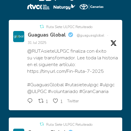
Ruta Siete ULPGC Retuiteado
Guaguas Global
@guaguasglobal
·
31 Jul 2025
@RUTAsieteULPGC
finaliza con éxito
su viaje transformador. Lee toda la historia
en el siguiente artículo:
https://tinyurl.com/Fin-Ruta-7-2025
#GuaguasGlobal
#rutasieteulpgc
#ulpgc
@ULPGC
#voluntariado
#GranCanaria
Twitter
1
1
Ruta Siete ULPGC Retuiteado