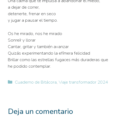
Una calma que te impulsa a abandonar el miedo,
a dejar de correr,
detenerte, frenar en seco
y jugar a pausar el tiempo.
Os he mirado, nos he mirado
Sonreír y llorar
Cantar, gritar y también avanzar
Quizás experimentando la efímera felicidad
Brillar como las estrellas fugaces más duraderas que
he podido contemplar.
Categorías
Cuaderno de Bitácora
,
Viaje transformador 2024
Deja un comentario