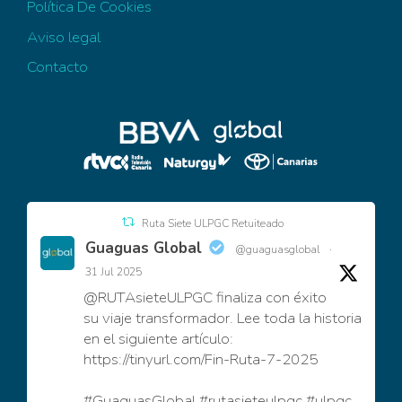
Política De Cookies
Aviso legal
Contacto
Ruta Siete ULPGC Retuiteado
Guaguas Global
@guaguasglobal
·
31 Jul 2025
@RUTAsieteULPGC
finaliza con éxito
su viaje transformador. Lee toda la historia
en el siguiente artículo:
https://tinyurl.com/Fin-Ruta-7-2025
#GuaguasGlobal
#rutasieteulpgc
#ulpgc